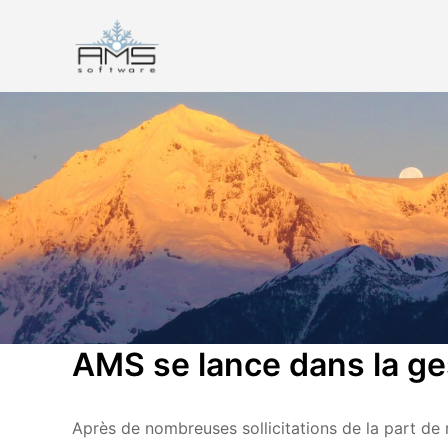
Aller
au
contenu
AMS Software
AMS se lance dans la ge
Après de nombreuses sollicitations de la part de n