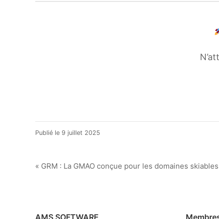
N’at
9
Publié le
9 juillet 2025
juillet
2025
Navigation
« GRM : La GMAO conçue pour les domaines skiables
de
l’article
AMS SOFTWARE
Membres