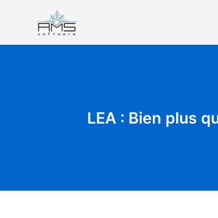
Aller
au
contenu
AMS Software
LEA : Bien plus q