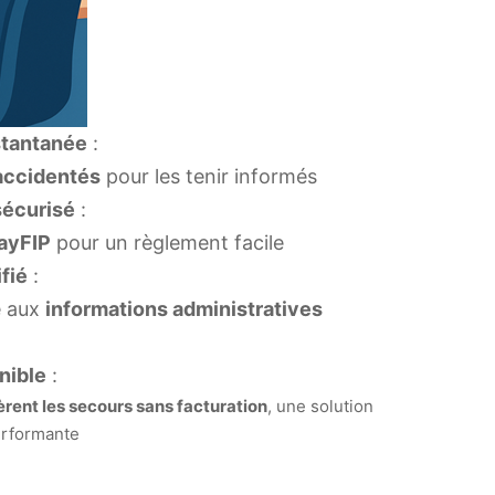
tantanée
:
accidentés
pour les tenir informés
sécurisé
:
ayFIP
pour un règlement facile
fié
:
e aux
informations administratives
nible
:
èrent les secours sans facturation
, une solution
performante