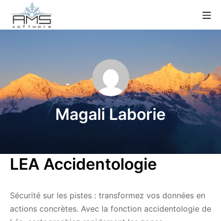
Aller
Me
au
contenu
AMS Software
Magali Laborie
LEA Accidentologie
Sécurité sur les pistes : transformez vos données en
actions concrètes. Avec la fonction accidentologie de